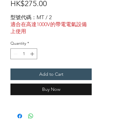
Price
HK$275.00
型號代碼：MT / 2
適合在高達1000V的帶電電氣設備
上使用
在中國大陸製造
Quantity
*
製造單位：浙江省消防器材有限公
司
按此下載詳細產品介紹
CO2
滅火筒
Add to Cart
CO2滅火筒, 即是二氧化碳氣體滅
火筒儲存液態二氧化碳 (CO2) 或其
Buy Now
他滅燃氣體, 筒身特別堅硬及厚。
CO2滅火筒用途廣泛, 能夠撲滅在
燃燒中的任何電器設備, 油, 易燃液
體, 精細儀器, 重要文件或者在封閉
地方發生的小型火災, 令火源窒息。
歡迎到防火易有限公司網店(香港)選