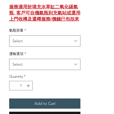
服務適用於填充水草缸二氧化碳氣
瓶, 客戶可自攜氣瓶到充氣站或選用
上門收樽及還樽服務(價錢已包括來
回運費)。
氣瓶容量
*
適用於自攜氣瓶到充氣站的顧客:
Select
在本網店下單預購服務後到門市展
示訂單編號便可享用服務。
運輸選項
*
元朗充氣站地址 (充氣需時數分鐘)
Select
新祥興門市地舖: 元朗良業街510號
雄偉工業大廈地下A舖
Quantity
*
營業時間：星期一至六09:00-18:00,
星期日及公眾假期休息
九龍灣充氣站地址(充氣需時數分鐘)
Add to Cart
防火易門市地舖: 九龍灣宏泰道3-5
號, 合力工業中心B座地下05室