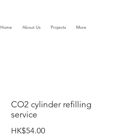
Home
About Us
Projects
More
CO2 cylinder refilling
service
Price
HK$54.00