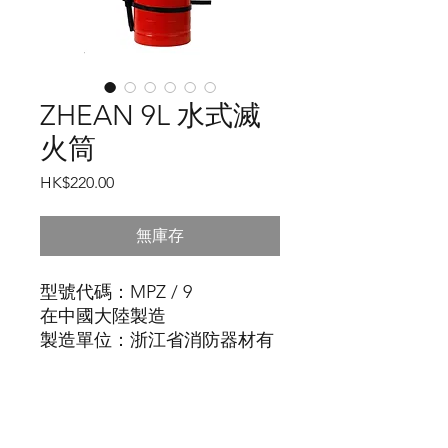
ZHEAN 9L 水式滅
火筒
價
HK$220.00
格
無庫存
型號代碼：MPZ / 9
在中國大陸製造
製造單位：浙江省消防器材有
限公司
身高62cm
半徑9cm
按此下載詳細產品介紹