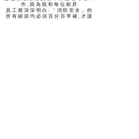
作,因為我和每位栢昇
員工都深深明白:「消防安全」的
所有細節均必須百分百準確,才讓
客戶及市民得到百分
百的安心。就是這一種對「百分
百」的堅持與要求,讓我們獲得眾
多客戶的支持與信任。
我們的團隊中,有經驗豐富的前線
工作人員,亦有熟知消防事務的顧
問代表,讓我們於
每個項目都能為客戶提供一流的施
工,並完全符合政府所要求的消防
指引、規定及流程。
我與栢昇會繼續努力,為香港及其他
地區提供最優質、最安全的消務服
務,為社會安全作出貢獻。